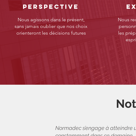
PERSPECTIVE
E
Nous agissons dans le présent,
Nous rec
sans jamais oublier que nos choix
personne
orienteront les décisions futures
les prép
espri
Not
Normadec s’engage à atteindre un
constamment dans ce domaine. Nos