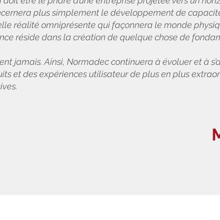
qui doit être le phare d’une entreprise projetée vers un ho
cernera plus simplement le développement de capacité
elle réalité omniprésente qui façonnera le monde physiq
ence réside dans la création de quelque chose de fon
tent jamais. Ainsi, Normadec continuera à évoluer et à s’
its et des expériences utilisateur de plus en plus extrao
ives.