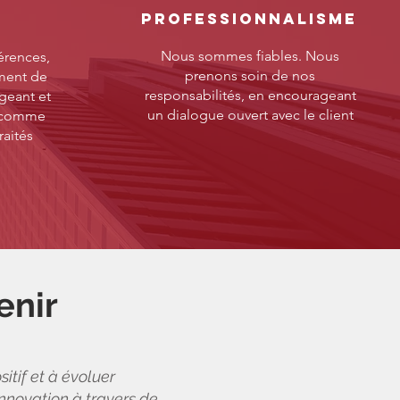
PROFESSIONNALISME
T
Nous sommes fiables. Nous
érences,
prenons soin de nos
ment de
responsabilités, en encourageant
ageant et
un dialogue ouvert avec le client
s comme
raités
enir
tif et à évoluer
nnovation à travers de