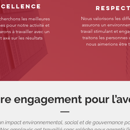
XCELLENCE
RESPEC
Nous valorisons les diff
herchons les meilleures
assurons un environne
s pour notre activité et
travail stimulant et eng
arons à travailler avec un
traitons les personne
t axé sur les résultats
nous aimerions être t
re engagement pour l’av
 impact environnemental, social et de gouvernance posi
 employés ont travaillé sans relâche pour garantir l’i